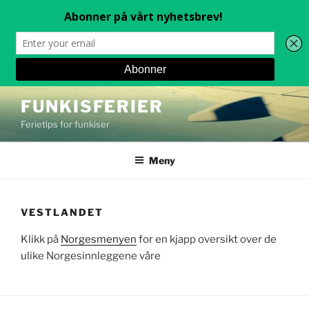
Gå
FUNKISFERIER
til
Ferietips for funkiser
innhold
Meny
VESTLANDET
Klikk på
Norgesmenyen
for en kjapp oversikt over de
ulike Norgesinnleggene våre