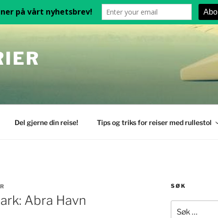
RIER
Del gjerne din reise!
Tips og triks for reiser med rullestol
SØK
ER
ark: Abra Havn
Søk
etter: