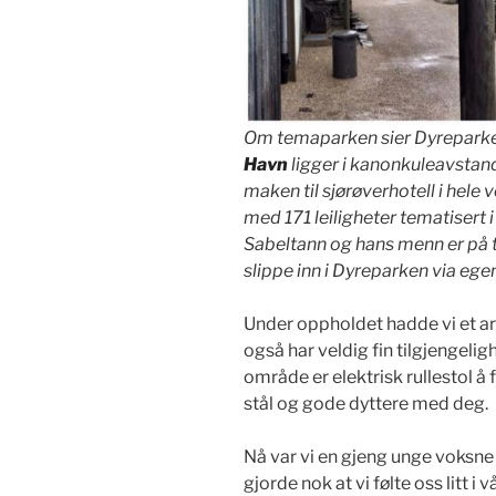
Om temaparken sier Dyreparke
Havn
ligger i kanonkuleavstand 
maken til sjørøverhotell i hele
med 171 leiligheter tematisert i
Sabeltann og hans menn er på t
slippe inn i Dyreparken via egen
Under oppholdet hadde vi et a
også har veldig fin tilgjengeli
område er elektrisk rullestol 
stål og gode dyttere med deg.
Nå var vi en gjeng unge voksne
gjorde nok at vi følte oss litt