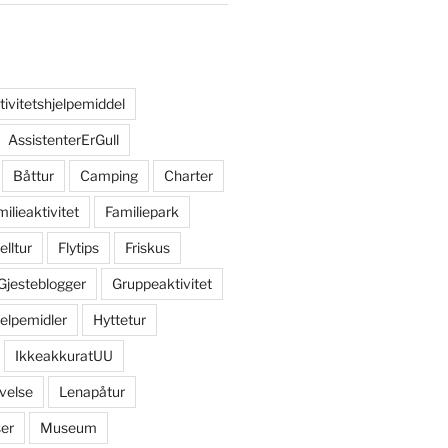
tivitetshjelpemiddel
AssistenterErGull
Båttur
Camping
Charter
ilieaktivitet
Familiepark
elltur
Flytips
Friskus
Gjesteblogger
Gruppeaktivitet
jelpemidler
Hyttetur
IkkeakkuratUU
velse
Lenapåtur
er
Museum