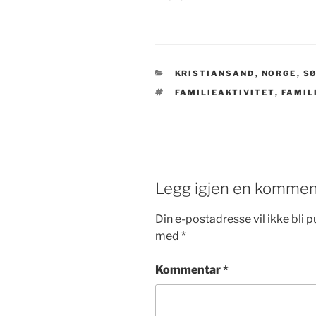
KATEGORIER
KRISTIANSAND
,
NORGE
,
S
STIKKORD
FAMILIEAKTIVITET
,
FAMIL
Legg igjen en kommen
Din e-postadresse vil ikke bli pu
med
*
Kommentar
*