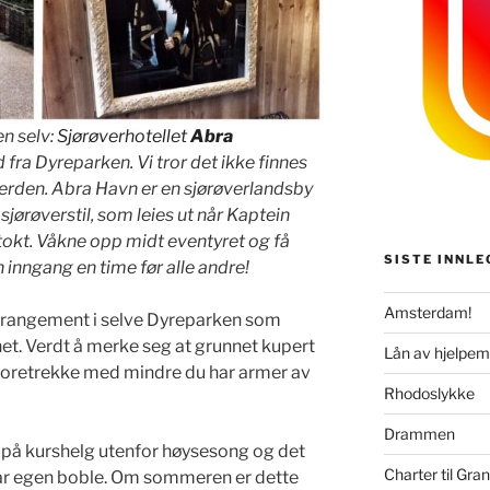
n selv:
Sjørøverhotellet
Abra
fra Dyreparken. Vi tror det ikke finnes
 verden. Abra Havn er en sjørøverlandsby
 sjørøverstil, som leies ut når Kaptein
okt. Våkne opp midt eventyret og få
SISTE INNLE
 inngang en time før alle andre!
Amsterdam!
rrangement i selve Dyreparken som
ghet. Verdt å merke seg at grunnet kupert
Lån av hjelpem
å foretrekke med mindre du har armer av
Rhodoslykke
Drammen
 på kurshelg utenfor høysesong og det
Charter til Gra
 i vår egen boble. Om sommeren er dette