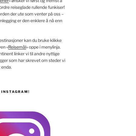
erier
» ønsker vi først og fremst å
ordre reiseglade rullende funkiser!
erden der ute som venter på oss –
nlegging er den enklere å nå enn
estinasjoner kan du bruke klikke
yen «
Reisemål
» oppe i menylinja.
inent linker vi til andre nyttige
ogger som har skrevet om steder vi
 enda.
Å INSTAGRAM!