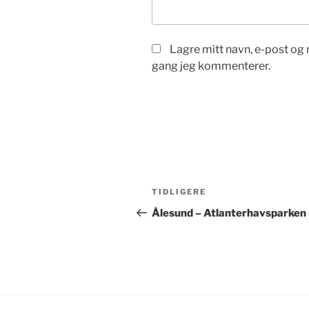
Lagre mitt navn, e-post og 
gang jeg kommenterer.
Innleggsnavigasjon
Forrige
TIDLIGERE
innlegg
Ålesund – Atlanterhavsparken