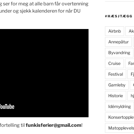
 ser for meg at alle barn får overtenning
 under og sjekk kalenderen for når DU
#HÆSJTÆGG
Airbnb
Ak
Annepåtur
Byvandring
Cruise
Fam
Festival
Fj
Gamleby
Historie
h
Idémyldring
Konsertopple
ortelling til
funkisferier@gmail.com
!
Matopplevels