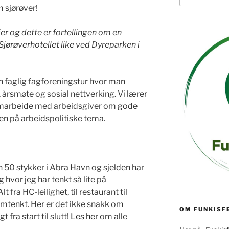
 sjørøver!
ier og dette er fortellingen om en
 Sjørøverhotellet like ved Dyreparken i
n faglig fagforeningstur hvor man
 årsmøte og sosial nettverking. Vi lærer
amarbeide med arbeidsgiver om gode
den på arbeidspolitiske tema.
n 50 stykker i Abra Havn og sjelden har
hvor jeg har tenkt så lite på
lt fra HC-leilighet, til restaurant til
omtenkt. Her er det ikke snakk om
OM FUNKISF
 fra start til slutt!
Les her
om alle