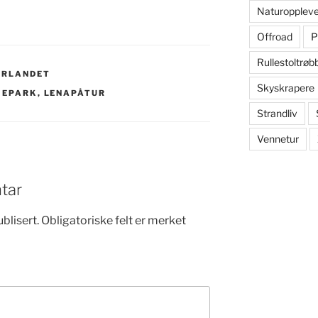
Naturoppleve
Offroad
P
Rullestoltrøb
ØRLANDET
Skyskrapere
IEPARK
,
LENAPÅTUR
Strandliv
Vennetur
tar
blisert.
Obligatoriske felt er merket