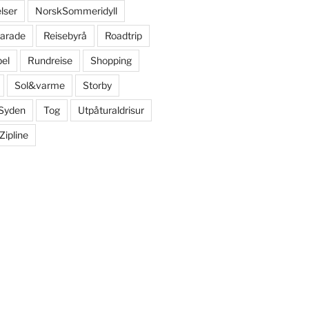
lser
NorskSommeridyll
arade
Reisebyrå
Roadtrip
bel
Rundreise
Shopping
Sol&varme
Storby
Syden
Tog
Utpåturaldrisur
Zipline