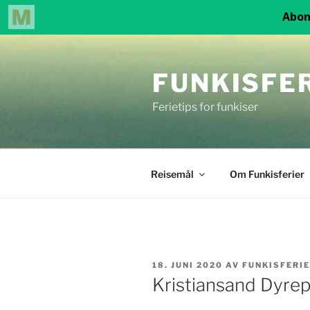
Gå
til
FUNKISFE
innhold
Ferietips for funkiser
Reisemål
Om Funkisferier
PUBLISERT
18. JUNI 2020
AV
FUNKISFERI
Kristiansand Dyrep