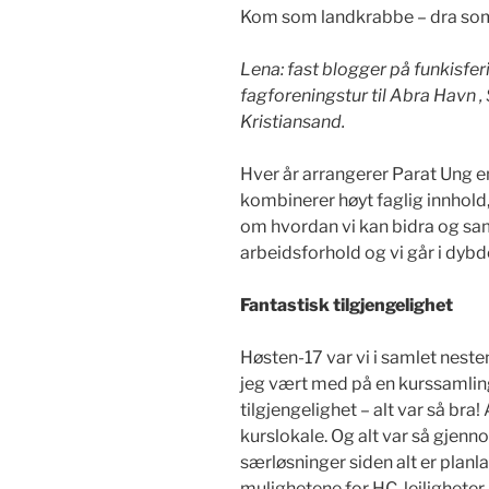
Kom som landkrabbe – dra som
Lena: fast blogger på funkisfer
fagforeningstur til Abra Havn ,
Kristiansand.
Hver år arrangerer Parat Ung e
kombinerer høyt faglig innhold,
om hvordan vi kan bidra og s
arbeidsforhold og vi går i dyb
Fantastisk tilgjengelighet
Høsten-17 var vi i samlet neste
jeg vært med på en kurssamling 
tilgjengelighet – alt var så bra! A
kurslokale. Og alt var så gjenn
særløsninger siden alt er planlagt
mulighetene for HC-leiligheter.