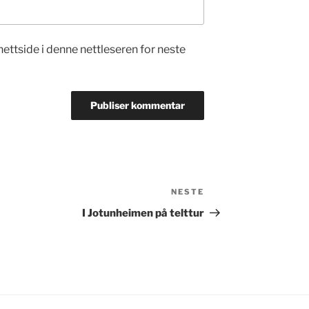
nettside i denne nettleseren for neste
NESTE
Neste
innlegg
I Jotunheimen på telttur