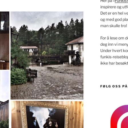
Her på «
Funkisf
inspirere og utf
Det er en hel v
og med god pla
man skulle tro!
For å lese om d
deg inn vi men
Under hvert kont
funkis-reisebl
ikke har besøkt
FØLG OSS P