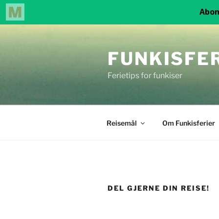
Gå
til
FUNKISFE
innhold
Ferietips for funkiser
Reisemål
Om Funkisferier
DEL GJERNE DIN REISE!