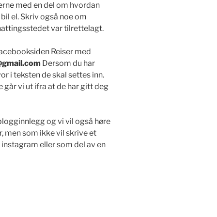
gjerne med en del om hvordan
, bil el. Skriv også noe om
tingsstedet var tilrettelagt.
 Facebooksiden Reiser med
@gmail.com
Dersom du har
r i teksten de skal settes inn.
år vi ut ifra at de har gitt deg
blogginnlegg og vi vil også høre
r, men som ikke vil skrive et
r instagram eller som del av en