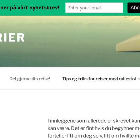
RIER
Del gjerne din reise!
Tips og triks for reiser med rullestol
I innleggene som allerede er skrevet ka
kan være. Det er fint hvis du begynner m
forteller litt om deg selv, litt om hvilke