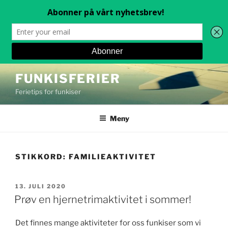
Gå
FUNKISFERIER
til
Ferietips for funkiser
innhold
Meny
STIKKORD:
FAMILIEAKTIVITET
PUBLISERT
13. JULI 2020
Prøv en hjernetrimaktivitet i sommer!
Det finnes mange aktiviteter for oss funkiser som vi