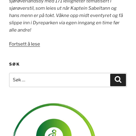
sjørøverlandsby med 171 leiligheter tematisert i
sjørøverstil, som leies ut når Kaptein Sabeltann og
hans menn er på tokt. Våkne opp midt eventyret og få
slippe inn i Dyreparken via egen inngang en time før
alle andre!
«Kristiansand
Fortsett å lese
Dyrepark:
Abra
SØK
Havn»
Søk
Søk
etter: