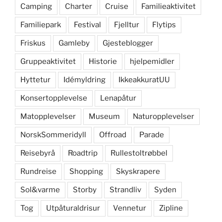
Camping
Charter
Cruise
Familieaktivitet
Familiepark
Festival
Fjelltur
Flytips
Friskus
Gamleby
Gjesteblogger
Gruppeaktivitet
Historie
hjelpemidler
Hyttetur
Idémyldring
IkkeakkuratUU
Konsertopplevelse
Lenapåtur
Matopplevelser
Museum
Naturopplevelser
NorskSommeridyll
Offroad
Parade
Reisebyrå
Roadtrip
Rullestoltrøbbel
Rundreise
Shopping
Skyskrapere
Sol&varme
Storby
Strandliv
Syden
Tog
Utpåturaldrisur
Vennetur
Zipline