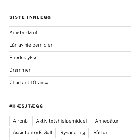
SISTE INNLEGG
Amsterdam!
Lån av hjelpemidler
Rhodoslykke
Drammen
Charter til Granca!
#HÆSJTÆGG
Airbnb
Aktivitetshjelpemiddel
Annepåtur
AssistenterErGull
Byvandring
Båttur