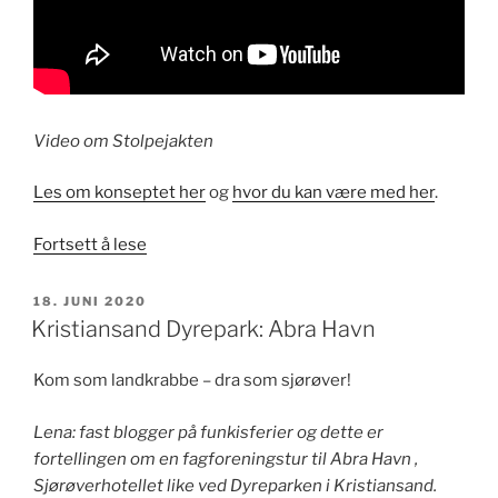
Video om Stolpejakten
Les om konseptet her
og
hvor du kan være med her
.
«Prøv
Fortsett å lese
en
hjernetrimaktivitet
PUBLISERT
18. JUNI 2020
i
Kristiansand Dyrepark: Abra Havn
sommer!»
Kom som landkrabbe – dra som sjørøver!
Lena: fast blogger på funkisferier og dette er
fortellingen om en fagforeningstur til Abra Havn ,
Sjørøverhotellet like ved Dyreparken i Kristiansand.