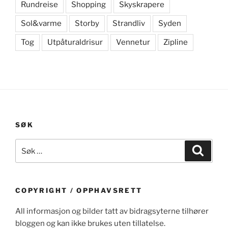
Rundreise
Shopping
Skyskrapere
Sol&varme
Storby
Strandliv
Syden
Tog
Utpåturaldrisur
Vennetur
Zipline
SØK
Søk
Søk
etter:
COPYRIGHT / OPPHAVSRETT
All informasjon og bilder tatt av bidragsyterne tilhører
bloggen og kan ikke brukes uten tillatelse.