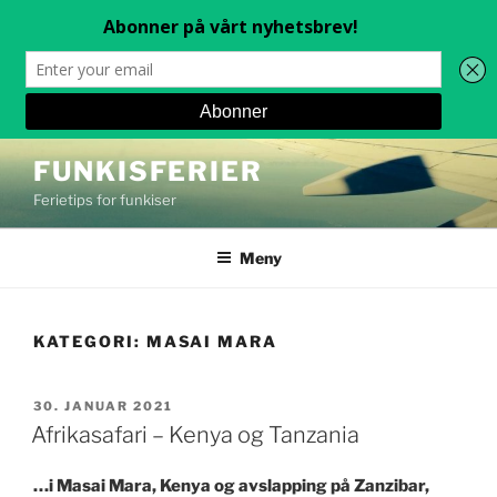
Gå
FUNKISFERIER
til
Ferietips for funkiser
innhold
Meny
KATEGORI:
MASAI MARA
PUBLISERT
30. JANUAR 2021
Afrikasafari – Kenya og Tanzania
…i Masai Mara, Kenya og avslapping på Zanzibar,