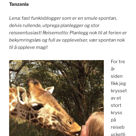
Tanzania
Lena: fast funkisblogger som er en smule spontan,
delvis rullende, utprega planlegger og stor
reiseentusiast!
Reisemotto: Planlegg nok til at ferien er
bekymringsløs og full av opplevelser, vær spontan nok
til å oppleve magi!
For tre
år
siden
fikk jeg
krysset
av et
stort
kryss
på
reiseb
ucketli