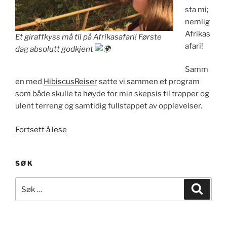
sta mi;
nemlig
Afrikas
Et giraffkyss må til på Afrikasafari! Første
afari!
dag absolutt godkjent
Samm
en med
HibiscusReiser
satte vi sammen et program
som både skulle ta høyde for min skepsis til trapper og
ulent terreng og samtidig fullstappet av opplevelser.
«Afrikasafari
Fortsett å lese
–
Kenya
SØK
og
Tanzania»
Søk
Søk
etter: