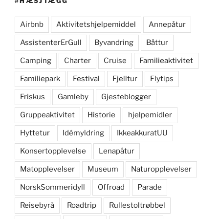
#HÆSJTÆGG
Airbnb
Aktivitetshjelpemiddel
Annepåtur
AssistenterErGull
Byvandring
Båttur
Camping
Charter
Cruise
Familieaktivitet
Familiepark
Festival
Fjelltur
Flytips
Friskus
Gamleby
Gjesteblogger
Gruppeaktivitet
Historie
hjelpemidler
Hyttetur
Idémyldring
IkkeakkuratUU
Konsertopplevelse
Lenapåtur
Matopplevelser
Museum
Naturopplevelser
NorskSommeridyll
Offroad
Parade
Reisebyrå
Roadtrip
Rullestoltrøbbel