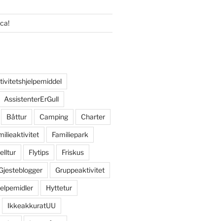
nca!
tivitetshjelpemiddel
AssistenterErGull
Båttur
Camping
Charter
ilieaktivitet
Familiepark
elltur
Flytips
Friskus
Gjesteblogger
Gruppeaktivitet
jelpemidler
Hyttetur
IkkeakkuratUU