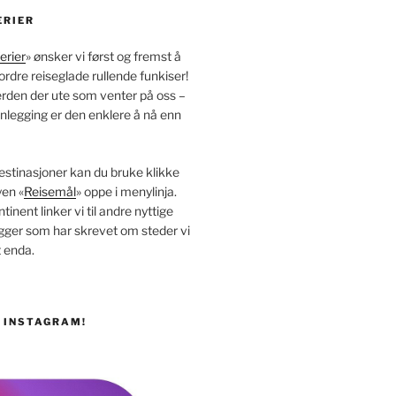
ERIER
erier
» ønsker vi først og fremst å
ordre reiseglade rullende funkiser!
erden der ute som venter på oss –
nlegging er den enklere å nå enn
estinasjoner kan du bruke klikke
yen «
Reisemål
» oppe i menylinja.
inent linker vi til andre nyttige
ogger som har skrevet om steder vi
 enda.
Å INSTAGRAM!