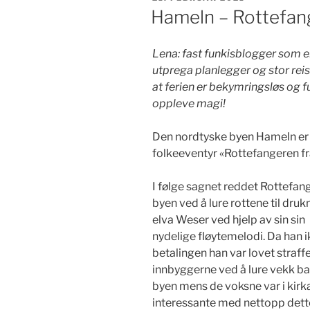
Hameln – Rottefan
Lena: fast funkisblogger som er
utprega planlegger og stor rei
at ferien er bekymringsløs og fu
oppleve magi!
Den nordtyske byen Hameln er
folkeeventyr «Rottefangeren f
I følge sagnet reddet Rottefan
byen ved å lure rottene til drukn
elva Weser ved hjelp av sin sin
nydelige fløytemelodi. Da han i
betalingen han var lovet straff
innbyggerne ved å lure vekk ba
byen mens de voksne var i kirk
interessante med nettopp dett