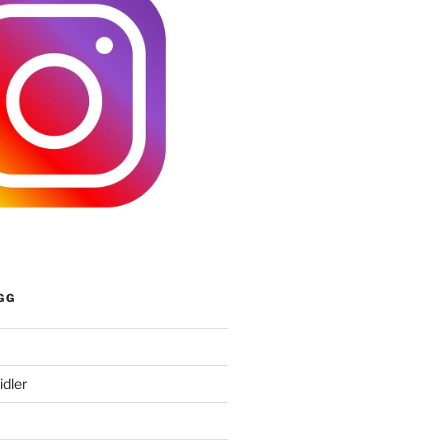
GG
idler