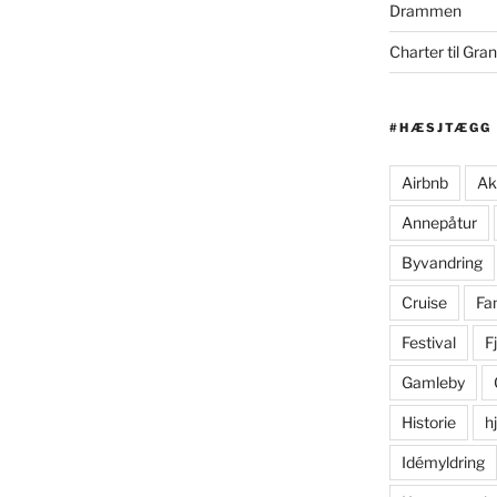
Drammen
Charter til Gra
#HÆSJTÆGG
Airbnb
Ak
Annepåtur
Byvandring
Cruise
Fam
Festival
Fj
Gamleby
Historie
h
Idémyldring