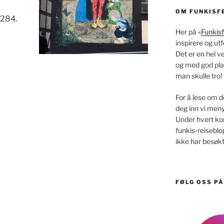
OM FUNKISF
1284.
Her på «
Funkisf
inspirere og utf
Det er en hel v
og med god pla
man skulle tro!
For å lese om d
deg inn vi men
Under hvert kont
funkis-reisebl
ikke har besøkt
FØLG OSS P