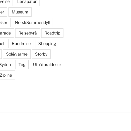
velse
Lenapåtur
er
Museum
lser
NorskSommeridyll
arade
Reisebyrå
Roadtrip
bel
Rundreise
Shopping
Sol&varme
Storby
Syden
Tog
Utpåturaldrisur
Zipline