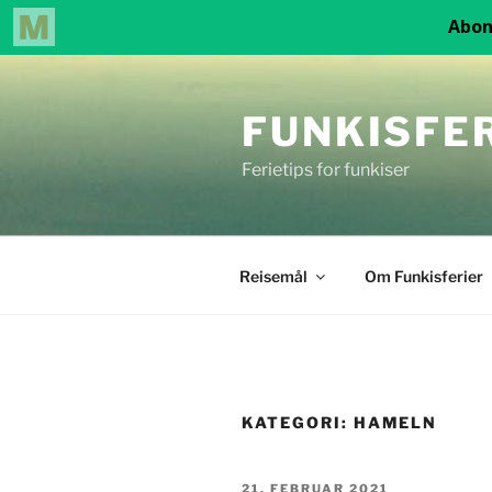
Gå
til
FUNKISFE
innhold
Ferietips for funkiser
Reisemål
Om Funkisferier
KATEGORI:
HAMELN
PUBLISERT
21. FEBRUAR 2021