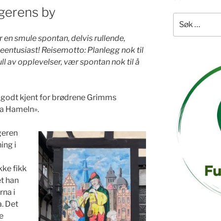
gerens by
Søk
etter:
 en smule spontan, delvis rullende,
seentusiast!
Reisemotto: Planlegg nok til
ll av opplevelser, vær spontan nok til å
 godt kjent for brødrene Grimms
ra Hameln».
geren
ing i
kke fikk
et han
rna i
a. Det
e