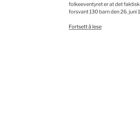
folkeeventyret er at det faktisk
forsvant 130 barn den 26. juni 
«Hameln
Fortsett å lese
–
Rottefangerens
by»