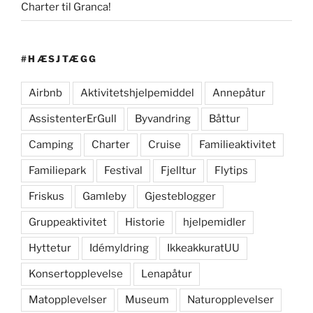
Charter til Granca!
#HÆSJTÆGG
Airbnb
Aktivitetshjelpemiddel
Annepåtur
AssistenterErGull
Byvandring
Båttur
Camping
Charter
Cruise
Familieaktivitet
Familiepark
Festival
Fjelltur
Flytips
Friskus
Gamleby
Gjesteblogger
Gruppeaktivitet
Historie
hjelpemidler
Hyttetur
Idémyldring
IkkeakkuratUU
Konsertopplevelse
Lenapåtur
Matopplevelser
Museum
Naturopplevelser