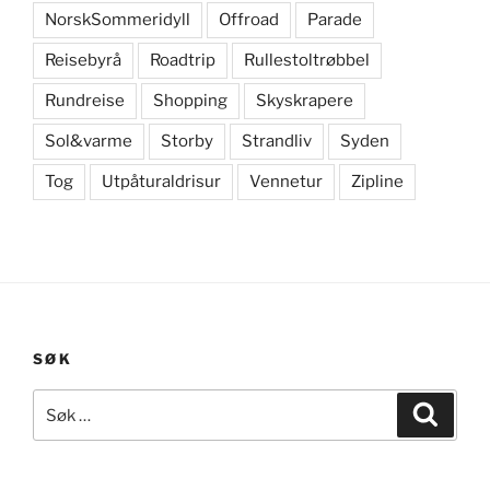
NorskSommeridyll
Offroad
Parade
Reisebyrå
Roadtrip
Rullestoltrøbbel
Rundreise
Shopping
Skyskrapere
Sol&varme
Storby
Strandliv
Syden
Tog
Utpåturaldrisur
Vennetur
Zipline
SØK
Søk
Søk
etter: