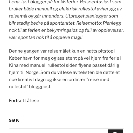
Lena: fast blogger på funkisferier. Reiseentusiast som
bruker både manuell og elektrisk rullestol avhengig av
reisemål og går innendørs. Utpreget planlegger som
blir stadig bedre på spontanitet. Reisemotto: Planlegg
nok til at ferien er bekymringsløs og full av opplevelser,
vær spontan nok til å oppleve magi!
Denne gangen var reisemålet kun en natts pitstop i
København for meg og assistent på vei hjem fra ferie i
Kina med manuell rullestol siden flyene passet dårlig
hjem til Norge. Som du vil lese av teksten ble dette et
noe kreativt døgn og ikke en ordinær ”reise med
rullestol” bloggpost.
«I
Fortsett å lese
København
med
SØK
nye
hjul!»
Søk