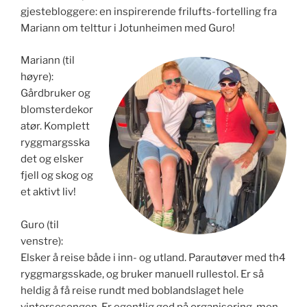
gjestebloggere: en inspirerende frilufts-fortelling fra
Mariann om telttur i Jotunheimen med Guro!
Mariann (til
høyre):
Gårdbruker og
blomsterdekor
atør. Komplett
ryggmargsska
det og elsker
fjell og skog og
et aktivt liv!
Guro (til
venstre):
Elsker å reise både i inn- og utland. Parautøver med th4
ryggmargsskade, og bruker manuell rullestol. Er så
heldig å få reise rundt med boblandslaget hele
vintersesongen. Er egentlig god på organisering, men