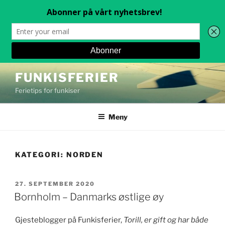
Gå
FUNKISFERIER
til
Ferietips for funkiser
innhold
Meny
KATEGORI:
NORDEN
PUBLISERT
27. SEPTEMBER 2020
Bornholm – Danmarks østlige øy
Gjesteblogger på Funkisferier,
Torill, er gift og har både