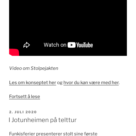
Video om Stolpejakten
Les om konseptet her
og
hvor du kan være med her
.
«Prøv
Fortsett å lese
en
hjernetrimaktivitet
PUBLISERT
2. JULI 2020
i
I Jotunheimen på telttur
sommer!»
Funkisferier presenterer stolt sine første