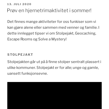
Zipline
PUBLISERT
13. JULI 2020
med
Prøv en hjernetrimaktivitet i sommer!
rullestol!»
Det finnes mange aktiviteter for oss funkiser som vi
kan gjøre alene eller sammen med venner og familie. I
dette innlegget tipser vi om Stolpejakt, Geocaching,
Escape Rooms og Solve a Mystery!
STOLPEJAKT
Stolpejakten går ut på å finne stolper sentralt plassert i
ulike kommuner. Stolpejakt er for alle; unge og gamle,
uansett funksjonsevne.