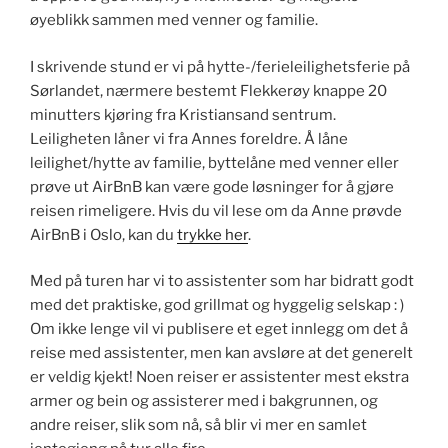
øyeblikk sammen med venner og familie.
I skrivende stund er vi på hytte-/ferieleilighetsferie på
Sørlandet, nærmere bestemt Flekkerøy knappe 20
minutters kjøring fra Kristiansand sentrum.
Leiligheten låner vi fra Annes foreldre. Å låne
leilighet/hytte av familie, byttelåne med venner eller
prøve ut AirBnB kan være gode løsninger for å gjøre
reisen rimeligere. Hvis du vil lese om da Anne prøvde
AirBnB i Oslo, kan du
trykke her
.
Med på turen har vi to assistenter som har bidratt godt
med det praktiske, god grillmat og hyggelig selskap : )
Om ikke lenge vil vi publisere et eget innlegg om det å
reise med assistenter, men kan avsløre at det generelt
er veldig kjekt! Noen reiser er assistenter mest ekstra
armer og bein og assisterer med i bakgrunnen, og
andre reiser, slik som nå, så blir vi mer en samlet