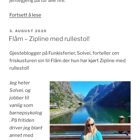
jentegjeng på tur alle fire.
«Flekkerøy
Fortsett å lese
–
ferieleilighet
PUBLISERT
3. AUGUST 2020
i
Flåm – Zipline med rullestol!
«syden»»
Gjesteblogger på Funkisferier, Solvei, forteller om
friskusturen sin til Flåm der hun har kjørt Zipline med
rullestol!
Jeg heter
Solvei, og
jobber til
vanlig som
barnepsykolog
. På fritiden
driver jeg blant
annet med