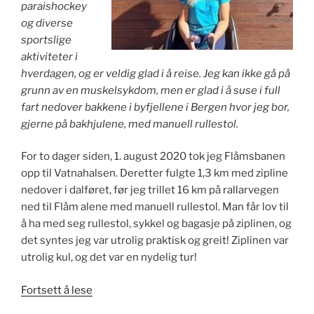
paraishockey
og diverse
sportslige
aktiviteter i
hverdagen, og er veldig glad i å reise. Jeg kan ikke gå på
grunn av en muskelsykdom, men er glad i å suse i full
fart nedover bakkene i byfjellene i Bergen hvor jeg bor,
gjerne på bakhjulene, med manuell rullestol.
For to dager siden, 1. august 2020 tok jeg Flåmsbanen
opp til Vatnahalsen. Deretter fulgte 1,3 km med zipline
nedover i dalføret, før jeg trillet 16 km på rallarvegen
ned til Flåm alene med manuell rullestol. Man får lov til
å ha med seg rullestol, sykkel og bagasje på ziplinen, og
det syntes jeg var utrolig praktisk og greit! Ziplinen var
utrolig kul, og det var en nydelig tur!
«Flåm
Fortsett å lese
–