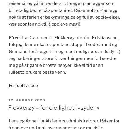
reisemål og går innendørs. Utpreget planlegger som
blir stadig bedre på spontanitet. Reisemotto: Planlegg
nok til at ferien er bekymringsløs og full av opplevelser,
vær spontan nok til å oppleve magi!
På vei fra Drammen til
Flekkerøy utenfor Kristiansand
tok jeg denne uka to spontane stopp i Tvedestrand og
Grimstad for å suge til meg mest mulig sørslandsidyll : )
Jeg hadde ingen store forventninger, men forberedte
meg på at gamle brosteinsbyer ikke alltid er en
rullestolbrukers beste venn.
«Sørlandsidyll
Fortsett å lese
i
Tvedestrand
PUBLISERT
12. AUGUST 2020
og
Flekkerøy – ferieleilighet i «syden»
Grimstad»
Lena og Anne: Funkisferiers administratorer. Reiser for
å oppleve god mat, nye mennesker og magiske