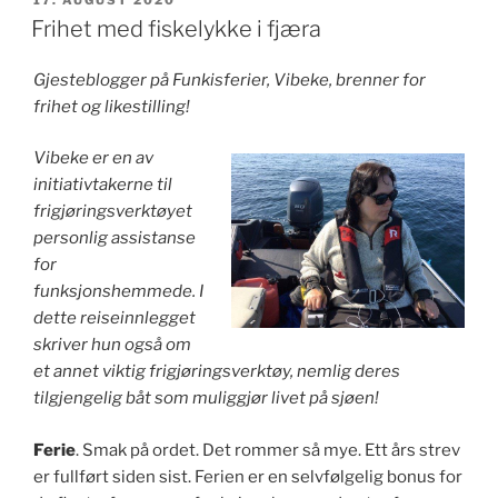
østlige
Frihet med fiskelykke i fjæra
øy»
Gjesteblogger på Funkisferier, Vibeke, brenner for
frihet og likestilling!
Vibeke er en av
initiativtakerne til
frigjøringsverktøyet
personlig assistanse
for
funksjonshemmede. I
dette reiseinnlegget
skriver hun også om
et annet viktig frigjøringsverktøy, nemlig deres
tilgjengelig båt som muliggjør livet på sjøen!
Ferie
. Smak på ordet. Det rommer så mye. Ett års strev
er fullført siden sist. Ferien er en selvfølgelig bonus for