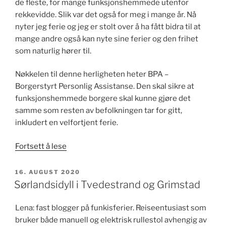
de fleste, for mange funksjonshemmede utenfor
rekkevidde. Slik var det også for meg i mange år. Nå
nyter jeg ferie og jeg er stolt over å ha fått bidra til at
mange andre også kan nyte sine ferier og den frihet
som naturlig hører til.
Nøkkelen til denne herligheten heter BPA –
Borgerstyrt Personlig Assistanse. Den skal sikre at
funksjonshemmede borgere skal kunne gjøre det
samme som resten av befolkningen tar for gitt,
inkludert en velfortjent ferie.
«Frihet
Fortsett å lese
med
fiskelykke
PUBLISERT
16. AUGUST 2020
i
Sørlandsidyll i Tvedestrand og Grimstad
fjæra»
Lena: fast blogger på funkisferier. Reiseentusiast som
bruker både manuell og elektrisk rullestol avhengig av