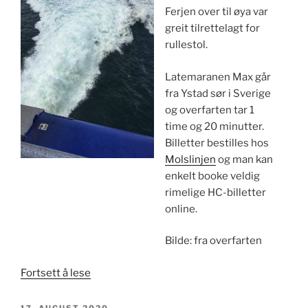
Ferjen over til øya var
greit tilrettelagt for
rullestol.
Latemaranen Max går
fra Ystad sør i Sverige
og overfarten tar 1
time og 20 minutter.
Billetter bestilles hos
Molslinjen
og man kan
enkelt booke veldig
rimelige HC-billetter
online.
Bilde: fra overfarten
«Bornholm
Fortsett å lese
–
Danmarks
PUBLISERT
17. AUGUST 2020