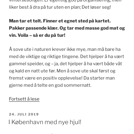
liker best å dra på tur uten en plan; Det løser seg!
Man tar et telt. Finner et egnet sted på kartet.
Pakker passende klær. Og tar med masse god mat og
vin. Voila – så er du på tur!
Å sove ute i naturen krever ikke mye, man må bare ha
med de viktige og riktige tingene. Det hjelper å ha vært
gammel speider, og – ja, det hjelper å ha vært både våt
og kald en natt ute før. Men å sove ute skal først og
fremst være en positiv opplevelse! Da starter man
gjerne med å telte en god sommernatt.
«I
Fortsett å lese
Jotunheimen
på
PUBLISERT
24. JULI 2019
telttur»
I København med nye hjul!