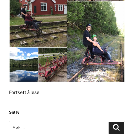
«Numedalsbanen
Fortsett å lese
på
dresin»
SØK
Søk
Søk
etter: