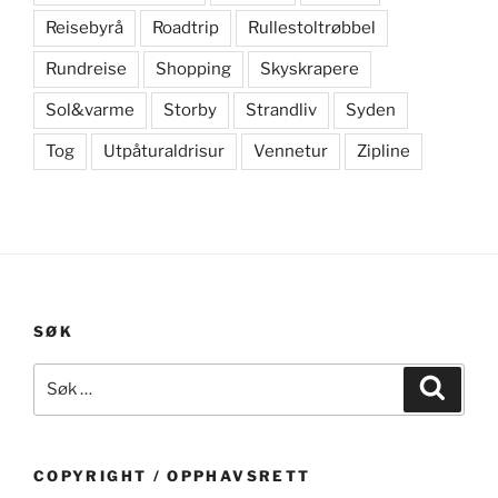
Reisebyrå
Roadtrip
Rullestoltrøbbel
Rundreise
Shopping
Skyskrapere
Sol&varme
Storby
Strandliv
Syden
Tog
Utpåturaldrisur
Vennetur
Zipline
SØK
Søk
Søk
etter:
COPYRIGHT / OPPHAVSRETT