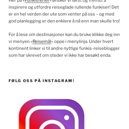
Her på «
Funkisferier
» ønsker vi først og fremst å
inspirere og utfordre reiseglade rullende funkiser! Det
er en hel verden der ute som venter på oss – og med
god planlegging er den enklere å nå enn man skulle tro!
For å lese om destinasjoner kan du bruke klikke deg inn
vi menyen «
Reisemål
» oppe i menylinja. Under hvert
kontinent linker vi til andre nyttige funkis-reiseblogger
som har skrevet om steder vi ikke har besøkt enda.
FØLG OSS PÅ INSTAGRAM!