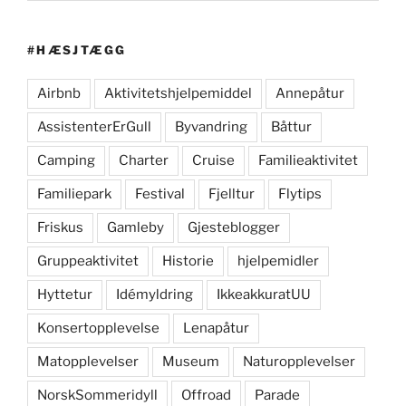
#HÆSJTÆGG
Airbnb
Aktivitetshjelpemiddel
Annepåtur
AssistenterErGull
Byvandring
Båttur
Camping
Charter
Cruise
Familieaktivitet
Familiepark
Festival
Fjelltur
Flytips
Friskus
Gamleby
Gjesteblogger
Gruppeaktivitet
Historie
hjelpemidler
Hyttetur
Idémyldring
IkkeakkuratUU
Konsertopplevelse
Lenapåtur
Matopplevelser
Museum
Naturopplevelser
NorskSommeridyll
Offroad
Parade