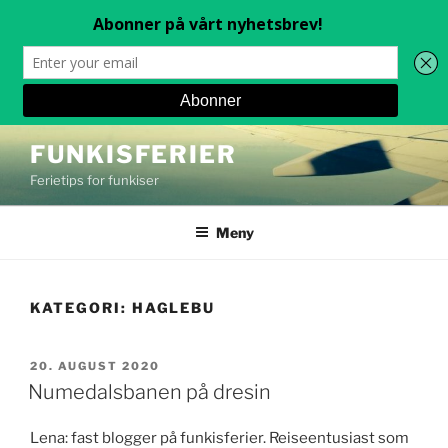
Gå
FUNKISFERIER
til
Ferietips for funkiser
innhold
Meny
KATEGORI:
HAGLEBU
PUBLISERT
20. AUGUST 2020
Numedalsbanen på dresin
Lena: fast blogger på funkisferier. Reiseentusiast som