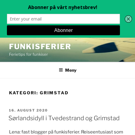
Gå
FUNKISFERIER
til
Ferietips for funkiser
innhold
Meny
KATEGORI:
GRIMSTAD
PUBLISERT
16. AUGUST 2020
Sørlandsidyll i Tvedestrand og Grimstad
Lena: fast blogger på funkisferier. Reiseentusiast som