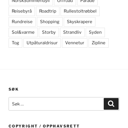
NorskSommeridyll
Offroad
Parade
Reisebyrå
Roadtrip
Rullestoltrøbbel
Rundreise
Shopping
Skyskrapere
Sol&varme
Storby
Strandliv
Syden
Tog
Utpåturaldrisur
Vennetur
Zipline
SØK
Søk
Søk
etter:
COPYRIGHT / OPPHAVSRETT