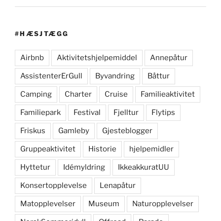
#HÆSJTÆGG
Airbnb
Aktivitetshjelpemiddel
Annepåtur
AssistenterErGull
Byvandring
Båttur
Camping
Charter
Cruise
Familieaktivitet
Familiepark
Festival
Fjelltur
Flytips
Friskus
Gamleby
Gjesteblogger
Gruppeaktivitet
Historie
hjelpemidler
Hyttetur
Idémyldring
IkkeakkuratUU
Konsertopplevelse
Lenapåtur
Matopplevelser
Museum
Naturopplevelser