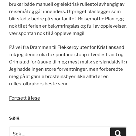
bruker både manuell og elektrisk rullestol avhengig av
reisemål og går innendørs. Utpreget planlegger som
blir stadig bedre på spontanitet. Reisemotto: Planlegg
nok til at ferien er bekymringsløs og full av opplevelser,
vær spontan nok til å oppleve magi!
På vei fra Drammen til
Flekkerøy utenfor Kristiansand
tok jeg denne uka to spontane stopp i Tvedestrand og
Grimstad for å suge til meg mest mulig sørslandsidyll : )
Jeg hadde ingen store forventninger, men forberedte
meg på at gamle brosteinsbyer ikke alltid er en
rullestolbrukers beste venn.
«Sørlandsidyll
Fortsett å lese
i
Tvedestrand
SØK
og
Grimstad»
Søk
Søk