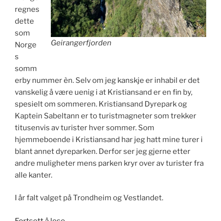
regnes
dette
som
Geirangerfjorden
Norge
s
somm
erby nummer èn. Selv om jeg kanskje er inhabil er det
vanskelig å være uenig i at Kristiansand er en fin by,
spesielt om sommeren. Kristiansand Dyrepark og
Kaptein Sabeltann er to turistmagneter som trekker
titusenvis av turister hver sommer. Som
hjemmeboende i Kristiansand har jeg hatt mine turer i
blant annet dyreparken. Derfor ser jeg gjerne etter
andre muligheter mens parken kryr over av turister fra
alle kanter.
I år falt valget på Trondheim og Vestlandet.
«Fra
Fortsett å lese