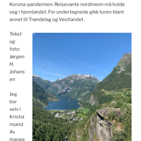
Korona-pandemien. Reisevante nordmenn må holde
seg i hjemlandet. For undertegnede gikk turen blant
annet til Trøndelag og Vestlandet.
Tekst
og
foto:
Jørgen
H.
Johans
en
Jeg
bor
selv i
Kristia
nsand.
Av
mange