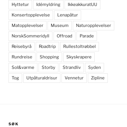
Hyttetur
Idémyldring
IkkeakkuratUU
Konsertopplevelse
Lenapåtur
Matopplevelser
Museum
Naturopplevelser
NorskSommeridyll
Offroad
Parade
Reisebyrå
Roadtrip
Rullestoltrøbbel
Rundreise
Shopping
Skyskrapere
Sol&varme
Storby
Strandliv
Syden
Tog
Utpåturaldrisur
Vennetur
Zipline
SØK