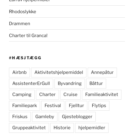
Rhodoslykke
Drammen
Charter til Granca!
#HÆSJTÆGG
Airbnb
Aktivitetshjelpemiddel
Annepåtur
AssistenterErGull
Byvandring
Båttur
Camping
Charter
Cruise
Familieaktivitet
Familiepark
Festival
Fjelltur
Flytips
Friskus
Gamleby
Gjesteblogger
Gruppeaktivitet
Historie
hjelpemidler