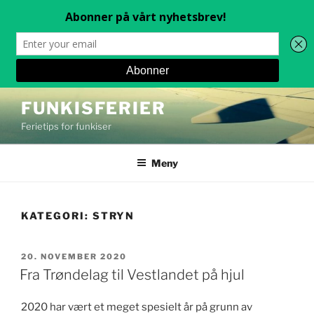
Gå
FUNKISFERIER
til
Ferietips for funkiser
innhold
Meny
KATEGORI:
STRYN
PUBLISERT
20. NOVEMBER 2020
Fra Trøndelag til Vestlandet på hjul
2020 har vært et meget spesielt år på grunn av