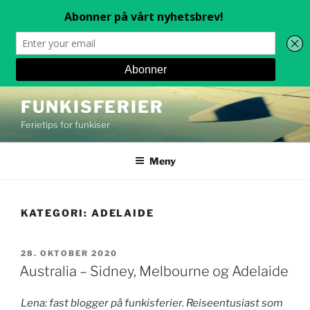
Gå
FUNKISFERIER
til
Ferietips for funkiser
innhold
Meny
KATEGORI:
ADELAIDE
PUBLISERT
28. OKTOBER 2020
Australia – Sidney, Melbourne og Adelaide
Lena: fast blogger på funkisferier. Reiseentusiast som