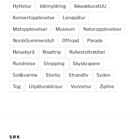
Hyttetur
Idémyldring
IkkeakkuratUU
Konsertopplevelse
Lenapåtur
Matopplevelser
Museum
Naturopplevelser
NorskSommeridyll
Offroad
Parade
Reisebyrå
Roadtrip
Rullestoltrøbbel
Rundreise
Shopping
Skyskrapere
Sol&varme
Storby
Strandliv
Syden
Tog
Utpåturaldrisur
Vennetur
Zipline
SØK