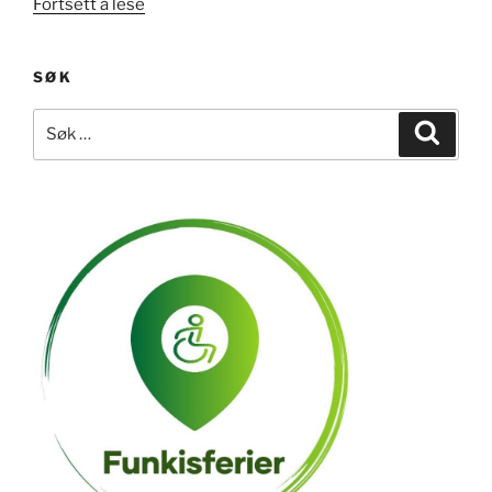
«Australia
Fortsett å lese
–
Sidney,
SØK
Melbourne
og
Søk
Søk
Adelaide»
etter: