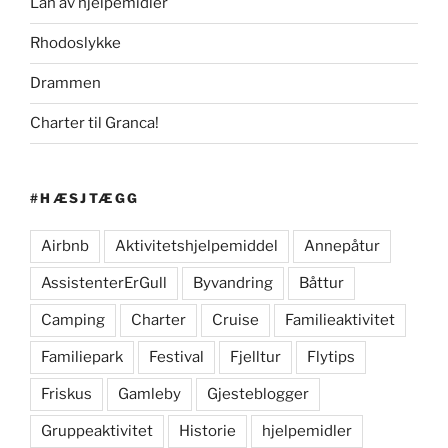
Lån av hjelpemidler
Rhodoslykke
Drammen
Charter til Granca!
#HÆSJTÆGG
Airbnb
Aktivitetshjelpemiddel
Annepåtur
AssistenterErGull
Byvandring
Båttur
Camping
Charter
Cruise
Familieaktivitet
Familiepark
Festival
Fjelltur
Flytips
Friskus
Gamleby
Gjesteblogger
Gruppeaktivitet
Historie
hjelpemidler