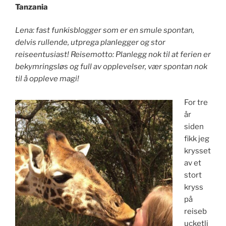
Tanzania
Lena: fast funkisblogger som er en smule spontan,
delvis rullende, utprega planlegger og stor
reiseentusiast!
Reisemotto: Planlegg nok til at ferien er
bekymringsløs og full av opplevelser, vær spontan nok
til å oppleve magi!
For tre
år
siden
fikk jeg
krysset
av et
stort
kryss
på
reiseb
ucketli