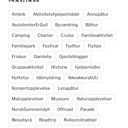
#HÆSJTÆGG
Airbnb
Aktivitetshjelpemiddel
Annepåtur
AssistenterErGull
Byvandring
Båttur
Camping
Charter
Cruise
Familieaktivitet
Familiepark
Festival
Fjelltur
Flytips
Friskus
Gamleby
Gjesteblogger
Gruppeaktivitet
Historie
hjelpemidler
Hyttetur
Idémyldring
IkkeakkuratUU
Konsertopplevelse
Lenapåtur
Matopplevelser
Museum
Naturopplevelser
NorskSommeridyll
Offroad
Parade
Reisebyrå
Roadtrip
Rullestoltrøbbel