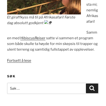
sta mi;
nemlig
Afrikas
Et giraffkyss må til på Afrikasafari! Første
afari!
dag absolutt godkjent
Samm
en med
HibiscusReiser
satte vi sammen et program
som både skulle ta høyde for min skepsis til trapper og
ulent terreng og samtidig fullstappet av opplevelser.
«Afrikasafari
Fortsett å lese
–
Kenya
SØK
og
Tanzania»
Søk
Søk
etter: