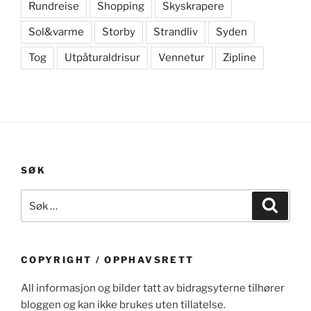
Rundreise
Shopping
Skyskrapere
Sol&varme
Storby
Strandliv
Syden
Tog
Utpåturaldrisur
Vennetur
Zipline
SØK
Søk
Søk
etter:
COPYRIGHT / OPPHAVSRETT
All informasjon og bilder tatt av bidragsyterne tilhører
bloggen og kan ikke brukes uten tillatelse.