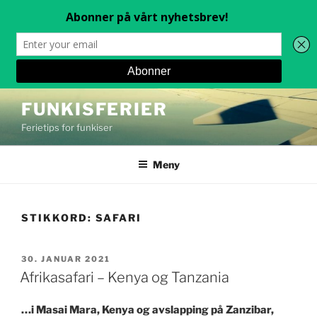
Gå
FUNKISFERIER
til
Ferietips for funkiser
innhold
Meny
STIKKORD:
SAFARI
PUBLISERT
30. JANUAR 2021
Afrikasafari – Kenya og Tanzania
…i Masai Mara, Kenya og avslapping på Zanzibar,