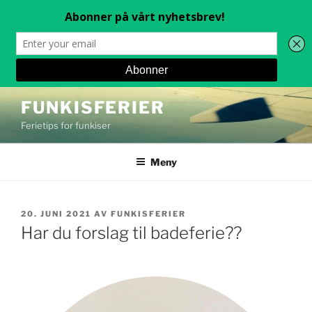
Gå
FUNKISFERIER
til
Ferietips for funkiser
innhold
Meny
PUBLISERT
20. JUNI 2021
AV
FUNKISFERIER
Har du forslag til badeferie??