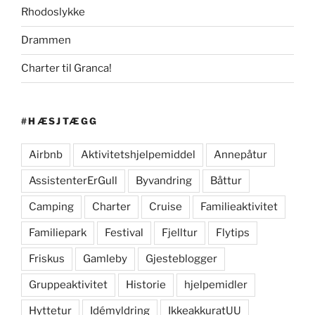
Rhodoslykke
Drammen
Charter til Granca!
#HÆSJTÆGG
Airbnb
Aktivitetshjelpemiddel
Annepåtur
AssistenterErGull
Byvandring
Båttur
Camping
Charter
Cruise
Familieaktivitet
Familiepark
Festival
Fjelltur
Flytips
Friskus
Gamleby
Gjesteblogger
Gruppeaktivitet
Historie
hjelpemidler
Hyttetur
Idémyldring
IkkeakkuratUU