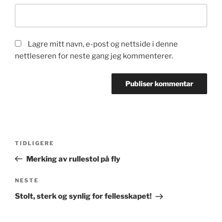
Lagre mitt navn, e-post og nettside i denne
nettleseren for neste gang jeg kommenterer.
Innleggsnavigasjon
Forrige
TIDLIGERE
innlegg
Merking av rullestol på fly
Neste
NESTE
innlegg
Stolt, sterk og synlig for fellesskapet!