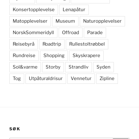
Konsertopplevelse
Lenapåtur
Matopplevelser
Museum
Naturopplevelser
NorskSommeridyll
Offroad
Parade
Reisebyrå
Roadtrip
Rullestoltrøbbel
Rundreise
Shopping
Skyskrapere
Sol&varme
Storby
Strandliv
Syden
Tog
Utpåturaldrisur
Vennetur
Zipline
SØK